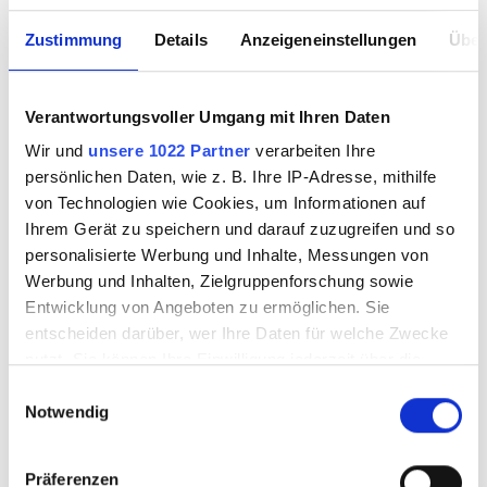
Zustimmung
Details
Anzeigeneinstellungen
Über
Verantwortungsvoller Umgang mit Ihren Daten
Wir und
unsere 1022 Partner
verarbeiten Ihre
persönlichen Daten, wie z. B. Ihre IP-Adresse, mithilfe
von Technologien wie Cookies, um Informationen auf
Ihrem Gerät zu speichern und darauf zuzugreifen und so
personalisierte Werbung und Inhalte, Messungen von
Werbung und Inhalten, Zielgruppenforschung sowie
Entwicklung von Angeboten zu ermöglichen. Sie
entscheiden darüber, wer Ihre Daten für welche Zwecke
nutzt. Sie können Ihre Einwilligung jederzeit über die
Cookie-Erklärung oder durch Klicken auf das Privacy
Einwilligungsauswahl
Notwendig
Trigger Symbol ändern oder widerrufen
Wenn Sie es erlauben, würden wir auch gerne:
Präferenzen